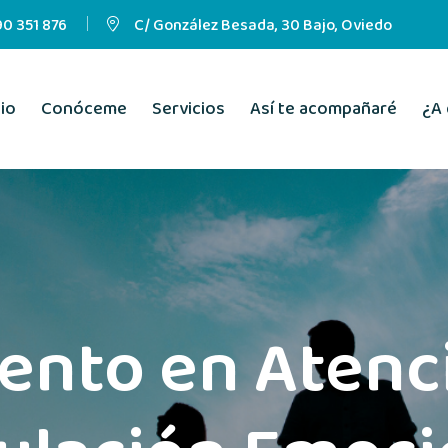
0 351 876
C/ González Besada, 30 Bajo, Oviedo
cio
Conóceme
Servicios
Así te acompañaré
¿A 
ento en Atenci